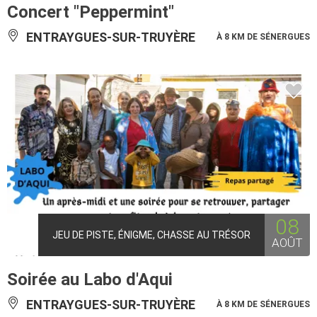
Concert "Peppermint"
ENTRAYGUES-SUR-TRUYÈRE
À 8 KM DE SÉNERGUES
08
JEU DE PISTE, ÉNIGME, CHASSE AU TRÉSOR
AOÛT
Soirée au Labo d'Aqui
ENTRAYGUES-SUR-TRUYÈRE
À 8 KM DE SÉNERGUES