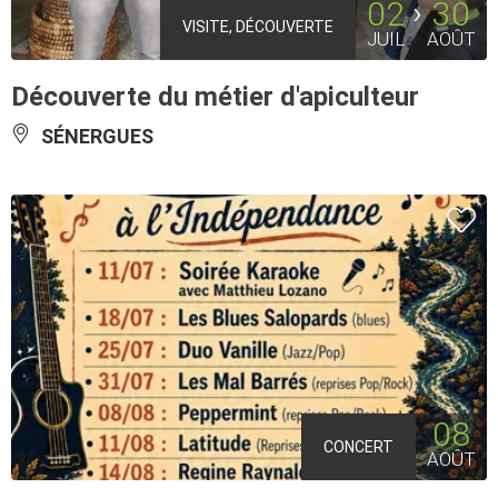
02
30
VISITE, DÉCOUVERTE
JUIL
AOÛT
Découverte du métier d'apiculteur
SÉNERGUES
08
CONCERT
AOÛT