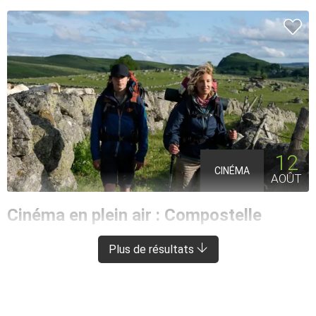
12
CINÉMA
AOÛT
Cinéma en plein air : Compostelle
CONQUES-EN-ROUERGUE
À 10 KM DE SÉNERGUES
Plus de résultats