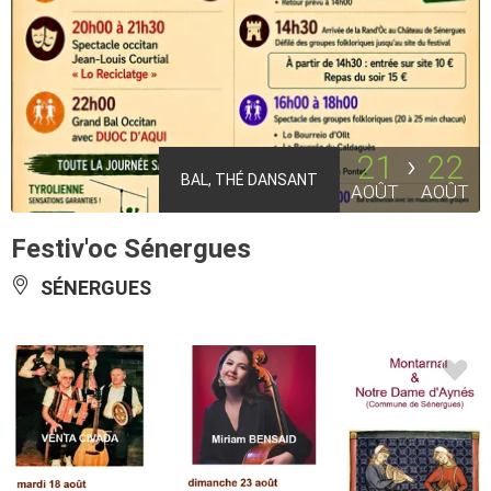
21
22
BAL, THÉ DANSANT
AOÛT
AOÛT
Festiv'oc Sénergues
SÉNERGUES