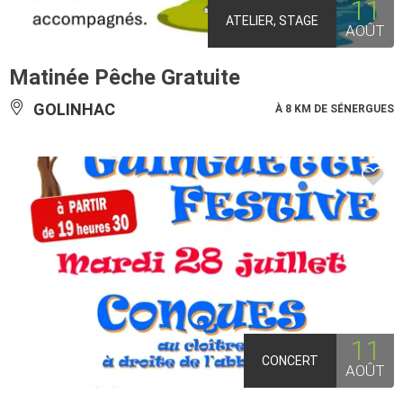
11
ATELIER, STAGE
AOÛT
Matinée Pêche Gratuite
GOLINHAC
À 8 KM DE SÉNERGUES
11
CONCERT
AOÛT