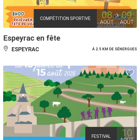
08
09
COMPÉTITION SPORTIVE
AOÛT
AOÛT
Espeyrac en fête
ESPEYRAC
À 2.5 KM DE SÉNERGUES
10
FESTIVAL
AOÛT