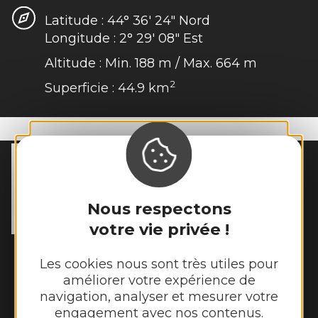
Latitude :
44° 36′ 24″ Nord
Longitude :
2° 29′ 08″ Est
Altitude :
Min. 188
m
/
Max. 664
m
2
Superficie :
44.9
km
MAIRIE DE
SÉNERGUES
54 rue des Écoles

Nous respectons
12320 Sénergues
Tél. :
05 65 69 85 72
votre vie privée !
Horaires d'ouverture :
Les cookies nous sont très utiles pour
Lundi : 9h - 12h
améliorer votre expérience de
Mardi : 9h - 12h et 14h - 17h
navigation, analyser et mesurer votre
Mercredi : 9h - 12h
engagement avec nos contenus.