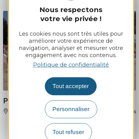
Nous respectons
votre vie privée !
Les cookies nous sont très utiles pour
améliorer votre expérience de
navigation, analyser et mesurer votre
engagement avec nos contenus.
Politique de confidentialité
Tout accepter
Piscine de St-Cyprien-sur-Dourdou
Personnaliser
CONQUES-EN-ROUERGUE
À 9 KM DE SÉNERGUES
Tout refuser
‹
›
1
2
3