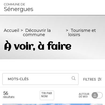
Panneau de gestion des cookies
COMMUNE DE
Sénergues
Accueil
>
Découvrir la
>
Tourisme et
commune
loisirs
À voir, à faire
MOTS-CLÉS
FILTRES
56
TRI PAR
AUTOUR
NOM
DE MOI
résultats