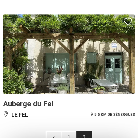
Auberge du Fel
LE FEL
À 5.5 KM DE SÉNERGUES
‹
1
2