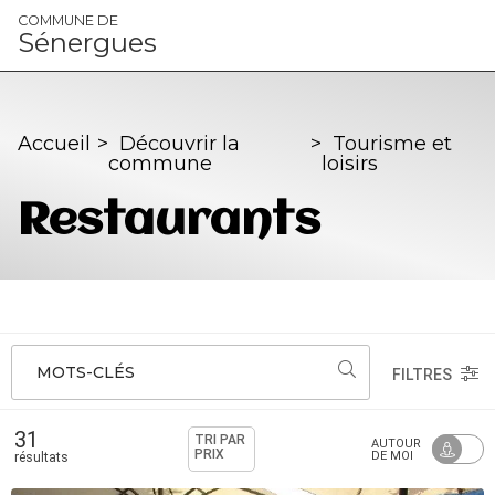
Panneau de gestion des cookies
COMMUNE DE
Sénergues
Accueil
>
Découvrir la
>
Tourisme et
commune
loisirs
Restaurants
MOTS-CLÉS
FILTRES
31
TRI PAR
AUTOUR
PRIX
DE MOI
résultats