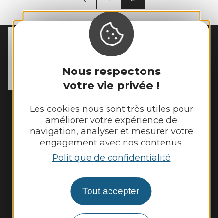
MAIRIE DE
SÉNERGUES
54 rue des Écoles

Nous respectons
12320 Sénergues
Tél. :
05 65 69 85 72
votre vie privée !
Horaires d'ouverture :
Les cookies nous sont très utiles pour
Lundi : 9h - 12h
améliorer votre expérience de
Mardi : 9h - 12h et 14h - 17h
navigation, analyser et mesurer votre
Mercredi : 9h - 12h
engagement avec nos contenus.
Jeudi : 9h - 12h et 14h - 17h
Politique de confidentialité
Vendredi : 9h - 12h
Tout accepter
Nous contacter
Illiwap