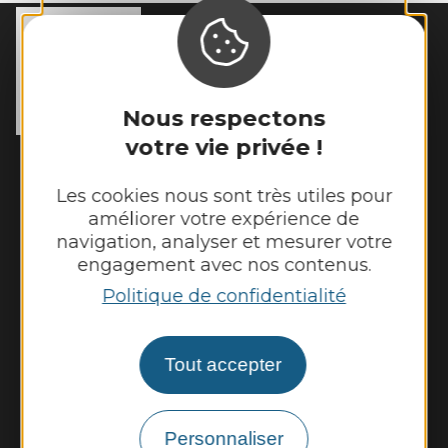
MAIRIE DE
SÉNERGUES
54 rue des Écoles

12320 Sénergues
Nous respectons
Tél. :
05 65 69 85 72
votre vie privée !
Horaires d'ouverture :
Lundi : 9h - 12h
Les cookies nous sont très utiles pour
Mardi : 9h - 12h et 14h - 17h
améliorer votre expérience de
Mercredi : 9h - 12h
navigation, analyser et mesurer votre
Jeudi : 9h - 12h et 14h - 17h
engagement avec nos contenus.
Vendredi : 9h - 12h
Politique de confidentialité
Nous contacter
Tout accepter
Illiwap
Météo
Personnaliser