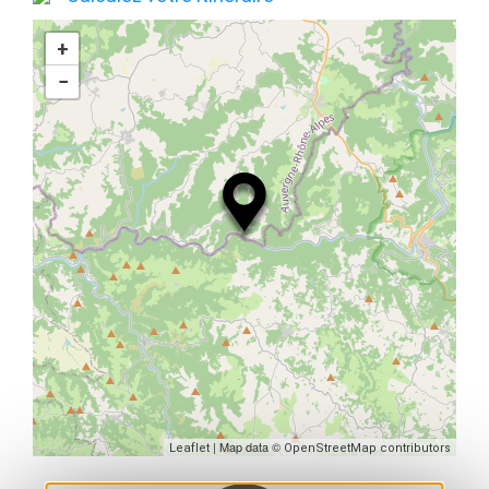
+
−
| Map data ©
Leaflet
OpenStreetMap contributors