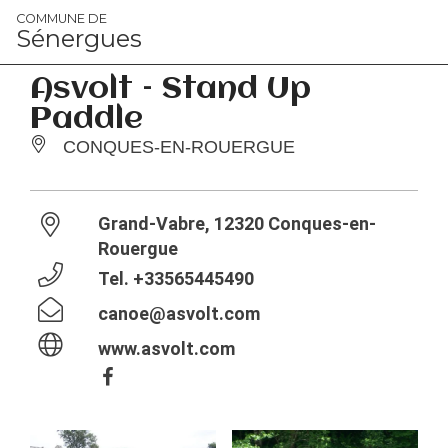
Panneau de gestion des cookies
COMMUNE DE
Sénergues
Asvolt – Stand Up
Paddle
CONQUES-EN-ROUERGUE
Grand-Vabre, 12320 Conques-en-
Rouergue
Tel.
+33565445490
canoe@asvolt.com
www.asvolt.com