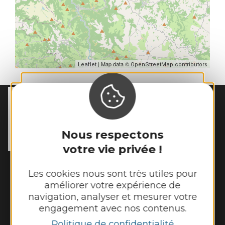
| Map data ©
Leaflet
OpenStreetMap contributors
MAIRIE DE
SÉNERGUES
54 rue des Écoles

12320 Sénergues
Nous respectons
Tél. :
05 65 69 85 72
votre vie privée !
Horaires d'ouverture :
Les cookies nous sont très utiles pour
Lundi : 9h - 12h
améliorer votre expérience de
Mardi : 9h - 12h et 14h - 17h
navigation, analyser et mesurer votre
Mercredi : 9h - 12h
engagement avec nos contenus.
Jeudi : 9h - 12h et 14h - 17h
Politique de confidentialité