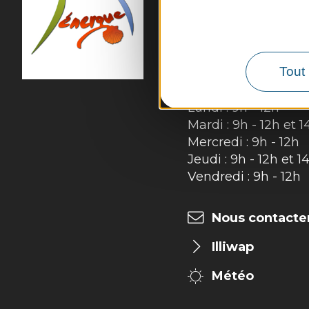
MAIRIE DE
SÉNER
54 rue des Écoles

12320 Sénergues
Tél. :
05 65 69 85 72
Tout 
Horaires d'ouverture
Lundi : 9h - 12h
Mardi : 9h - 12h et 1
Mercredi : 9h - 12h
Jeudi : 9h - 12h et 1
Vendredi : 9h - 12h
Nous contacte
Illiwap
Météo