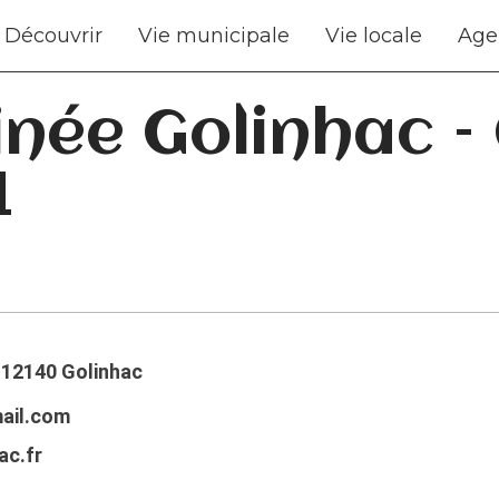
Découvrir
Vie municipale
Vie locale
Age
née Golinhac – 
1
, 12140 Golinhac
ail.com
ac.fr