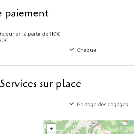
e paiement
jeuner : à partir de 110€
 90€
Chèque
ervices sur place
Portage des bagages
+