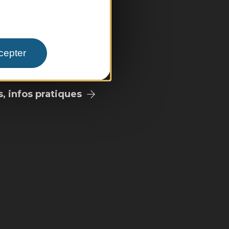
pale
cepter
 infos pratiques