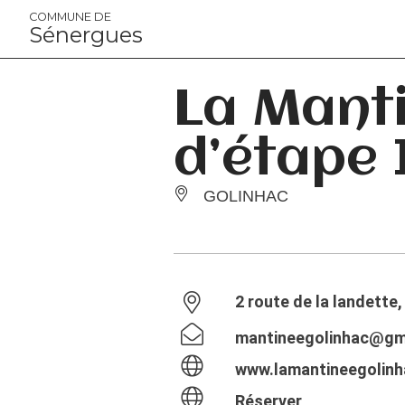
Panneau de gestion des cookies
COMMUNE DE
Sénergues
La Manti
d’étape 
GOLINHAC
2 route de la landette
mantineegolinhac@gm
www.lamantineegolinh
Réserver