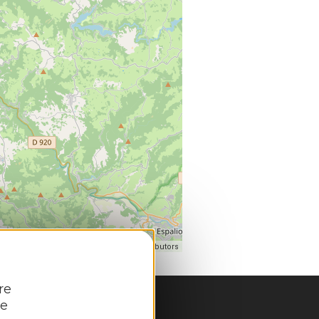
| Map data ©
eaflet
OpenStreetMap contributors
re
re