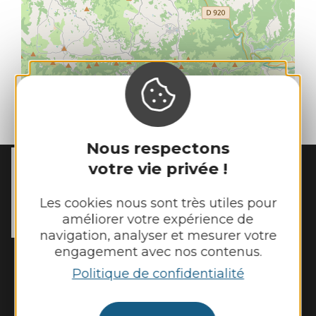
| Map data ©
Leaflet
OpenStreetMap contributors
Nous respectons
votre vie privée !
MAIRIE DE
SÉNERGUES
54 rue des Écoles

Les cookies nous sont très utiles pour
12320 Sénergues
améliorer votre expérience de
Tél. :
05 65 69 85 72
navigation, analyser et mesurer votre
engagement avec nos contenus.
Horaires d'ouverture :
Politique de confidentialité
Lundi : 9h - 12h
Mardi : 9h - 12h et 14h - 17h
Mercredi : 9h - 12h