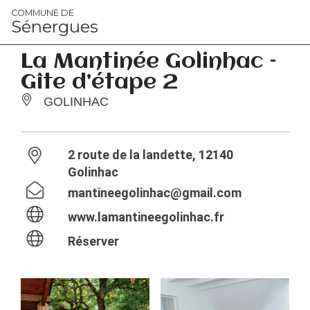
Panneau de gestion des cookies
COMMUNE DE
Sénergues
La Mantinée Golinhac –
Gîte d’étape 2
GOLINHAC
2 route de la landette, 12140
Golinhac
mantineegolinhac@gmail.com
www.lamantineegolinhac.fr
Réserver