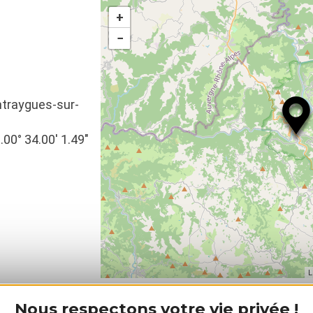
+
−
Entraygues-sur-
.00° 34.00′ 1.49″
L
Nous respectons votre vie privée !