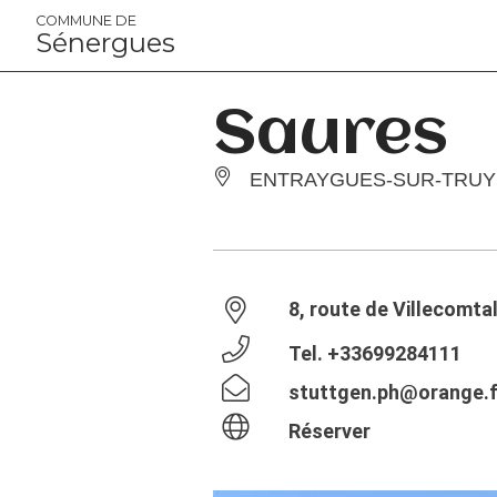
Panneau de gestion des cookies
COMMUNE DE
Sénergues
Saures
ENTRAYGUES-SUR-TRUY
8, route de Villecomta
Tel.
+33699284111
stuttgen.ph@orange.f
Réserver