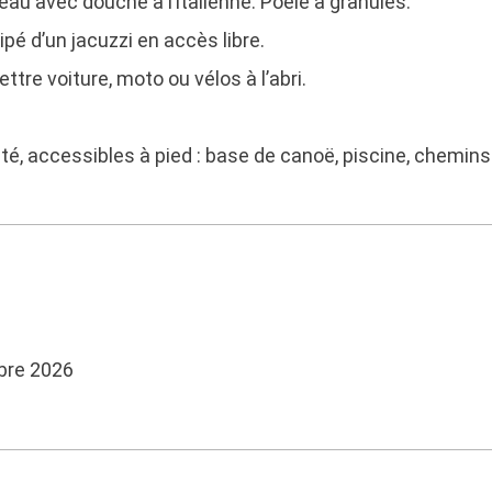
eau avec douche à l’italienne. Poêle à granulés.
é d’un jacuzzi en accès libre.
ettre voiture, moto ou vélos à l’abri.
té, accessibles à pied : base de canoë, piscine, chemi
bre 2026