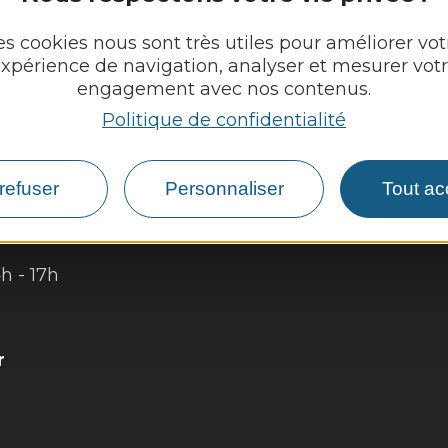
es cookies nous sont très utiles pour améliorer vot
GUES
xpérience de navigation, analyser et mesurer vot
engagement avec nos contenus.
Découvrir
Politique de confidentialité
Vie munici
 :
Vie locale
refuser
Personnaliser
Tout ac
4h - 17h
Démarches,
4h - 17h
r