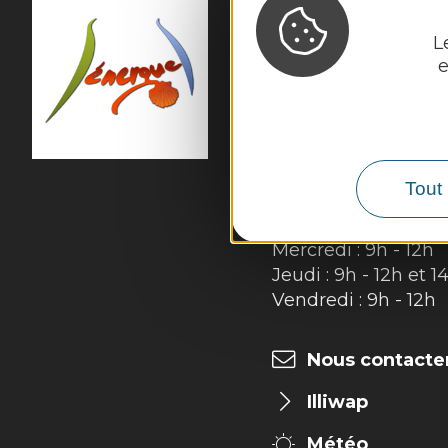
L
MAIRIE DE
SÉNER
e
54 rue des Écoles

12320 Sénergues
Tél. :
05 65 69 85 72
Horaires d'ouverture
Tout 
Lundi : 9h - 12h
Mardi : 9h - 12h et 1
Mercredi : 9h - 12h
Jeudi : 9h - 12h et 1
Vendredi : 9h - 12h
Nous contacte
Illiwap
Météo