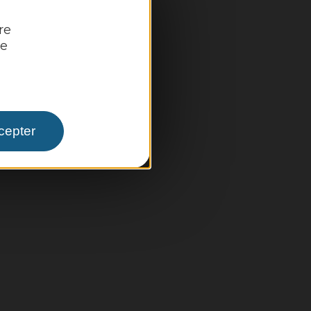
re
re
pale
cepter
 infos pratiques