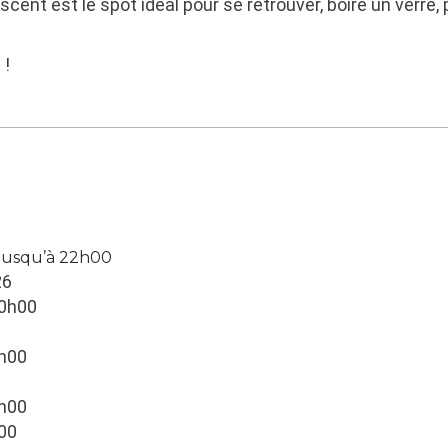
nt est le spot idéal pour se retrouver, boire un verre, p
 !
 jusqu’à 22h00
26
20h00
0
8h00
0h00
h00