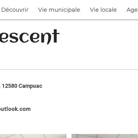
Découvrir
Vie municipale
Vie locale
Age
descent
ne, 12580 Campuac
outlook.com