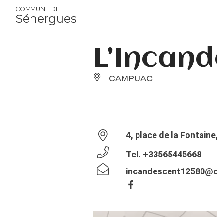
Panneau de gestion des cookies
COMMUNE DE
Sénergues
L’Incan
CAMPUAC
4, place de la Fontai
Tel.
+33565445668
incandescent12580@