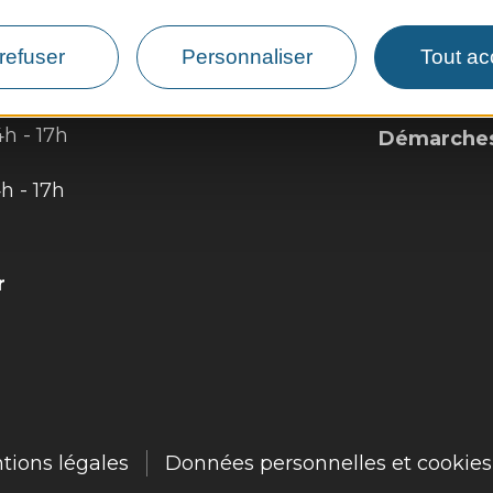
Vie munici
refuser
Personnaliser
Tout ac
 :
Vie locale
4h - 17h
Démarches,
4h - 17h
r
tions légales
Données personnelles et cookies