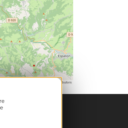
| Map data ©
eaflet
OpenStreetMap contributors
re
re