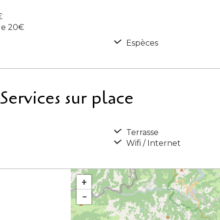
€
de 20€
Espèces
ervices sur place
Terrasse
Wifi / Internet
+
−