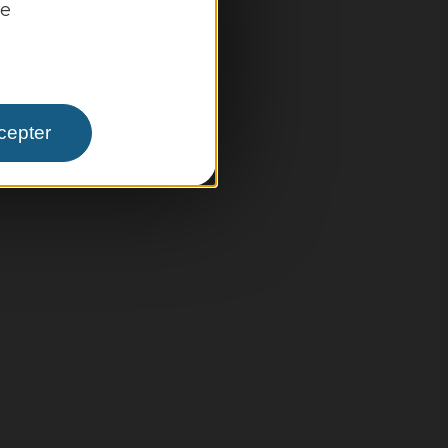
re
pale
cepter
 infos pratiques