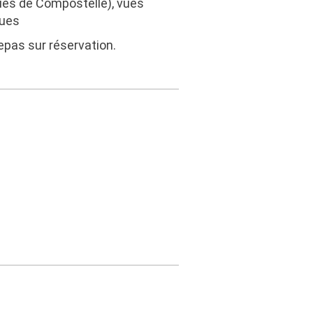
ques de Compostelle), vues
ques
Repas sur réservation.