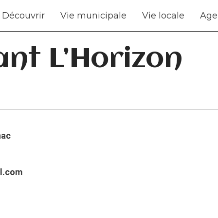
Découvrir
Vie municipale
Vie locale
Age
nt L’Horizon
hac
l.com