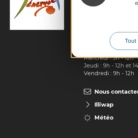
e
54 rue des Écoles

12320 Sénergues
Tél. :
05 65 69 85 72
Horaires d'ouverture
Tout 
Lundi : 9h - 12h
Mardi : 9h - 12h et 1
Mercredi : 9h - 12h
Jeudi : 9h - 12h et 1
Vendredi : 9h - 12h
Nous contacte
Illiwap
Météo