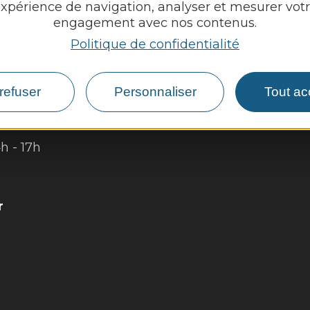
xpérience de navigation, analyser et mesurer vot
engagement avec nos contenus.
Découvrir
Politique de confidentialité
Vie munici
 :
Vie locale
refuser
Personnaliser
Tout ac
4h - 17h
Démarches,
4h - 17h
r