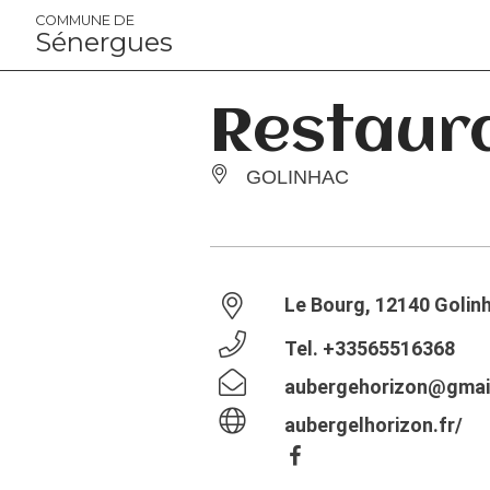
Panneau de gestion des cookies
COMMUNE DE
Sénergues
Restaura
GOLINHAC
Le Bourg, 12140 Golin
Tel.
+33565516368
aubergehorizon@gmai
aubergelhorizon.fr/